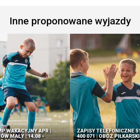
Inne proponowane wyjazdy
P WAKACYJNY APR |
ZAPISY TELEFONICZNE 5
ÓW MAŁY | 14.08 -
400 071 | OBÓZ PIŁKARSKI 