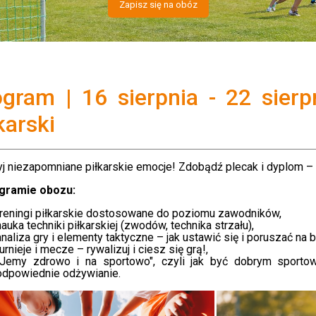
Zapisz się na obóz
ogram | 16 sierpnia - 22 sier
karski
j niezapomniane piłkarskie emocje! Zdobądź plecak i dyplom – 
gramie obozu:
treningi piłkarskie dostosowane do poziomu zawodników,
nauka techniki piłkarskiej (zwodów, technika strzału),
analiza gry i elementy taktyczne – jak ustawić się i poruszać na b
turnieje i mecze – rywalizuj i ciesz się grą!,
"Jemy zdrowo i na sportowo", czyli jak być dobrym sporto
odpowiednie odżywianie.