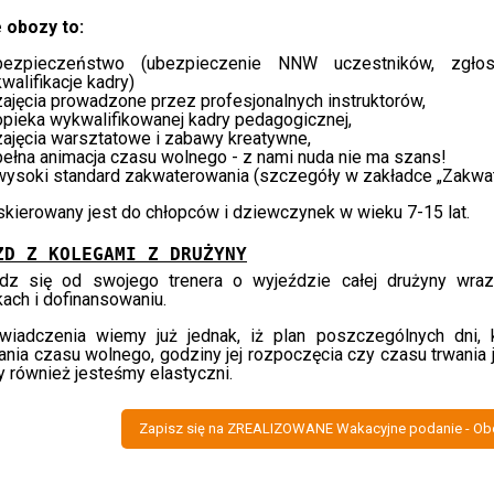
 obozy to:
bezpieczeństwo (ubezpieczenie NNW uczestników, zgłos
kwalifikacje kadry)
zajęcia prowadzone przez profesjonalnych instruktorów,
opieka wykwalifikowanej kadry pedagogicznej,
zajęcia warsztatowe i zabawy kreatywne,
pełna animacja czasu wolnego - z nami nuda nie ma szans!
wysoki standard zakwaterowania (szczegóły w zakładce „Zakwat
kierowany jest do chłopców i dziewczynek w wieku 7-15 lat.
ZD Z KOLEGAMI Z DRUŻYNY
dz się od swojego trenera o wyjeździe całej drużyny wraz
ach i dofinansowaniu.
wiadczenia wiemy już jednak, iż plan poszczególnych dni, 
nia czasu wolnego, godziny jej rozpoczęcia czy czasu trwania
 również jesteśmy elastyczni.
Zapisz się na ZREALIZOWANE Wakacyjne podanie - Obó