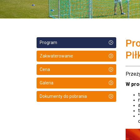
Pr
Program
Pił
Zakwaterowanie
Cena
Przeży
Galeria
W pro
Dokumenty do pobrania