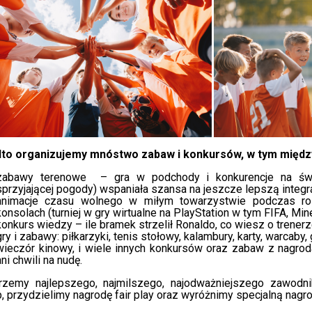
to organizujemy mnóstwo zabaw i konkursów, w tym między
zabawy terenowe – gra w podchody i konkurencje na świ
sprzyjającej pogody) wspaniała szansa na jeszcze lepszą integra
animacje czasu wolnego w miłym towarzystwie podczas ro
konsolach (turniej w gry wirtualne na PlayStation w tym FIFA, Minec
konkurs wiedzy – ile bramek strzelił Ronaldo, co wiesz o trenerz
gry i zabawy: piłkarzyki, tenis stołowy, kalambury, karty, warcaby,
wieczór kinowy, i wiele innych konkursów oraz zabaw z nagroda
ani chwili na nudę.
rzemy najlepszego, najmilszego, najodważniejszego zawodnik
, przydzielimy nagrodę fair play oraz wyróżnimy specjalną nagr