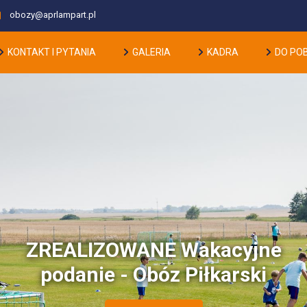
obozy@aprlampart.pl
KONTAKT I PYTANIA
GALERIA
KADRA
DO PO
ZREALIZOWANE Wakacyjne
podanie - Obóz Piłkarski