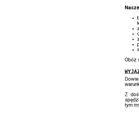
Nasze
Obóz s
WYJA
Dowie
warunk
Z doś
spędza
tym my