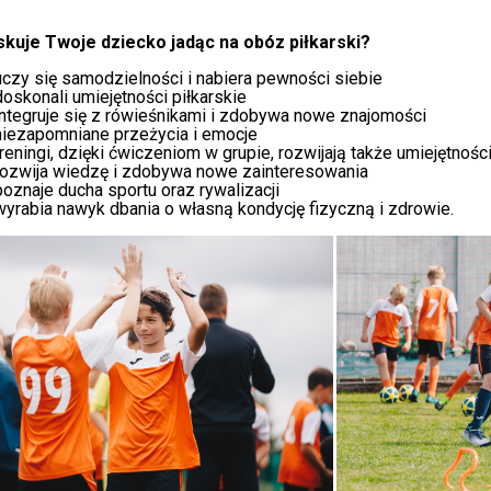
skuje Twoje dziecko jadąc na obóz piłkarski?
uczy się samodzielności i nabiera pewności siebie
doskonali umiejętności piłkarskie
integruje się z rówieśnikami i zdobywa nowe znajomości
niezapomniane przeżycia i emocje
treningi, dzięki ćwiczeniom w grupie, rozwijają także umiejętnośc
rozwija wiedzę i zdobywa nowe zainteresowania
poznaje ducha sportu oraz rywalizacji
wyrabia nawyk dbania o własną kondycję fizyczną i zdrowie.