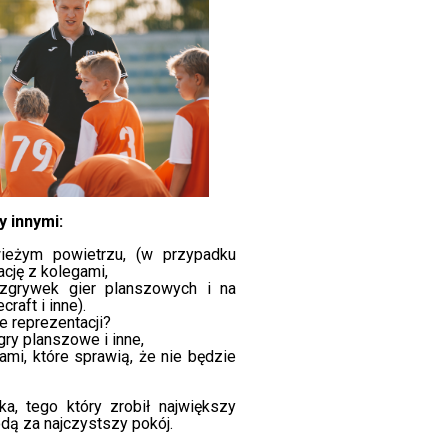
 innymi:
eżym powietrzu, (w przypadku
cję z kolegami,
zgrywek gier planszowych i na
raft i inne).
e reprezentacji?
 gry planszowe i inne,
mi, które sprawią, że nie będzie
a, tego który zrobił największy
odą za najczystszy pokój.