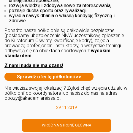
umiejętności społeczne,
rozwija wiedzę i zdobywa nowe zainteresowania,
poznaje ducha sportu oraz rywalizacji
wyrabia nawyk dbania o własną kondycję fizyczną i
zdrowie.
Ponadto nasze półkolonie są całkowicie bezpieczne
(posiadamy ubezpieczenie NNW uczestników, zgłoszenie
do Kuratorium Oświaty, kwalifikacje kadry), zajęcia
prowadzą profesjonalni instruktorzy, a wszystkie treningi
odbywają się na obiektach sportowych z
wysokim
standardem
.
Z nami nuda nie ma szans!
Sprawdź ofertę półkolonii >>
Nie widzisz swojej lokalizacji? Zgłoś chęć wzięcia udziału w
półkolonii do koordynatora lub napisz do nas na adres
obozy@akademiareissa.pl.
29.11.2019
WRÓĆ NA STRONĘ GŁÓWNĄ