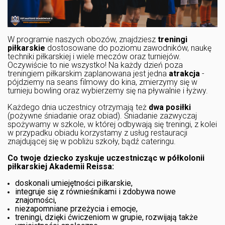
W programie naszych obozów, znajdziesz
treningi
piłkarskie
dostosowane do poziomu zawodników, naukę
techniki piłkarskiej i wiele meczów oraz turniejów.
Oczywiście to nie wszystko! Na każdy dzień poza
treningiem piłkarskim zaplanowana jest jedna
atrakcja
-
pójdziemy na seans filmowy do kina, zmierzymy się w
turnieju bowling oraz wybierzemy się na pływalnie i łyżwy.
Każdego dnia uczestnicy otrzymają też
dwa posiłki
(pożywne śniadanie oraz obiad). Śniadanie zazwyczaj
spożywamy w szkole, w której odbywają się treningi, z kolei
w przypadku obiadu korzystamy z usług restauracji
znajdującej się w pobliżu szkoły, bądź cateringu.
Co twoje dziecko zyskuje uczestnicząc w półkolonii
piłkarskiej Akademii Reissa:
doskonali umiejętności piłkarskie,
integruje się z równieśnikami i zdobywa nowe
znajomości,
niezapomniane przeżycia i emocje,
treningi, dzięki ćwiczeniom w grupie, rozwijają także