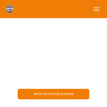
Półkolonie z
Akademią Reissa!
Dowiedz się więcej!
WRÓĆ NA STRONĘ GŁÓWNĄ