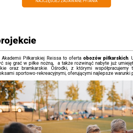
NAJCZĘŚCIEJ ZADAWANE PYTANIA
rojekcie
Akademii Piłkarskiej Reissa to oferta
obozów piłkarskich
. 
ć się grać w piłke nożną, a także rozwinąć nabyte już umiej
skie oraz bramkarskie.
Ośrodki, z którymi współpracujemy t
ksami sportowo-rekreacyjnymi, oferującymi najlepsze warunki