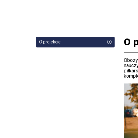
O p
O projekcie
Obozy 
nauczy
piłkar
komple