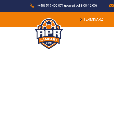
(+48) 519 400 071 (pon-pt od 8:00-16:00)
TERMINARZ