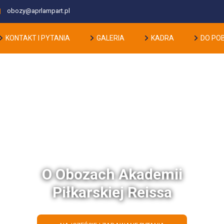
obozy@aprlampart.pl
KONTAKT I PYTANIA
GALERIA
KADRA
DO PO
O Obozach Akademii
Piłkarskiej Reissa