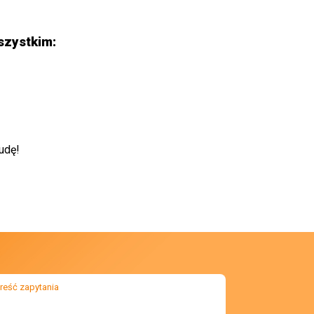
szystkim:
nudę!