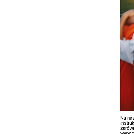
Na na
instru
zarów
wypoc