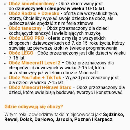
Obóz snowboardowy
- Obóz skierowany jest
do
dziewczynek i chłopów w wieku 10-15 lat
.
Obóz Rodzic + Dziecko
- oferta dla wszystkich tych,
którzy, Chcieliby wysłać swoje dziecko na obóz, ale
jednocześnie spędzić z nim ferie zimowe
Obóz taneczny
– Obóz przeznaczony dla dzieci
kochających tańczyć i uwielbiających muzykę.
Obóz LEGO PRO
- oferta z myślą o wszystkich
chłopcach i dziewczynkach od 7. do 15. roku życia, którzy
stawiają już pierwsze kroki w świecie programowania
Obóz LEGO
- Obóz przeznaczony jest dla dzieci w wieku
7-15 lat.
Obóz Minecraft Level 2
– Obóz przeznaczony dla
chłopców i dziewczynek w wieku 7-15 lat, które
uczestniczyły już w letnim obozie Minecraft
Obóz YouTube + TikTok
- Wyjazd przeznaczony jest
dla dzieci w wieku 7-15 lat.
Obóz Minecraft+Brawl Stars
– Obóz przeznaczony dla
dzieci, które uwielbiają budować, tworzyć i konstruować.
Gdzie odbywają się obozy?
W tym roku odwiedzimy takie miejscowości jak:
Sędzinko,
Rewal, Dolsk, Darłowo, Jarocin, Poznań i Karpacz.