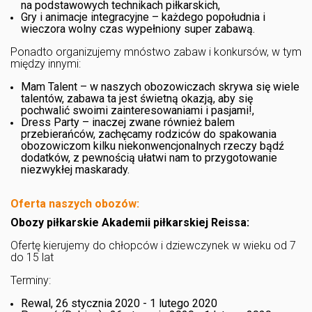
na podstawowych technikach piłkarskich,
Gry i animacje integracyjne – każdego popołudnia i
wieczora wolny czas wypełniony super zabawą.
Ponadto organizujemy mnóstwo zabaw i konkursów, w tym
między innymi:
Mam Talent – w naszych obozowiczach skrywa się wiele
talentów, zabawa ta jest świetną okazją, aby się
pochwalić swoimi zainteresowaniami i pasjami!,
Dress Party – inaczej zwane również balem
przebierańców, zachęcamy rodziców do spakowania
obozowiczom kilku niekonwencjonalnych rzeczy bądź
dodatków, z pewnością ułatwi nam to przygotowanie
niezwykłej maskarady.
Oferta naszych obozów:
Obozy piłkarskie Akademii piłkarskiej Reissa:
Ofertę kierujemy do chłopców i dziewczynek w wieku od 7
do 15 lat
Terminy:
Rewal, 26 stycznia 2020 - 1 lutego 2020