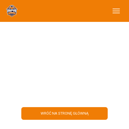
Pomysł na Ferie
zimowe – Obóz z
Akademią!
WRÓĆ NA STRONĘ GŁÓWNĄ