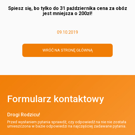
Spiesz się, bo tylko do 31 października cena za obóz
jest mniejsza o 200zł!
09.10.2019
WRÓĆ NA STRONĘ GŁÓWNĄ
Formularz kontaktowy
Drogi Rodzicu!
Przed wysłaniem pytania sprawdź, czy odpowiedź na nie nie została
umieszczona w bazie odpowiedzi na najczęściej zadawane pytania.