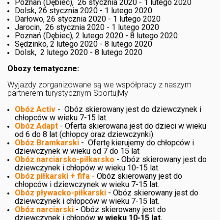
Poznań (Dębiec), 26 stycznia 2020 - 1 lutego 2020
Dolsk, 26 stycznia 2020 - 1 lutego 2020
Darłowo, 26 stycznia 2020 - 1 lutego 2020
Jarocin, 26 stycznia 2020 - 1 lutego 2020
Poznań (Dębiec), 2 lutego 2020 - 8 lutego 2020
Sędzinko, 2 lutego 2020 - 8 lutego 2020
Dolsk, 2 lutego 2020 - 8 lutego 2020
Obozy tematyczne:
Wyjazdy zorganizowane są we współpracy z naszym
partnerem turystycznym SportujMy
Obóz Activ
- Obóz skierowany jest do dziewczynek i
chłopców w wieku 7-15 lat.
Obóz Adapt
- Oferta skierowana jest do dzieci w wieku
od 6 do 8 lat (chłopcy oraz dziewczynki).
Obóz Bramkarski
- Ofertę kierujemy do chłopców i
dziewczynek w wieku od 7 do 15 lat
Obóz narciarsko-piłkarsko
- Obóz skierowany jest do
dziewczynek i chłopów w wieku 10-15 lat. ​
Obóz piłkarski + fifa
- Obóz skierowany jest do
chłopców i dziewczynek w wieku 7-15 lat.
Obóz pływacko-piłkarski
- Obóz skierowany jest do
dziewczynek i chłopców w wieku 7-15 lat.
Obóz narciarski
- Obóz skierowany jest do
dziewczynek i chłopów
w wieku 10-15 lat.
​