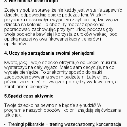
3. Nie musisz brać urlopu
Zdajemy sobie sprawę, że nie każdy jest w stanie zapewnić
dziecku odpowiednią opiekę podczas ferii. W takim
przypadku doskonałym wyjściem z sytuacji będzie wyjazd
dziecka na kolonie lub obóz. Ty możesz spokojnie
popracować, zachowując przy tym urlop, podczas gdy
twoja pociecha bawi się i korzysta z uroków wakacji pod
opieką naszej wykwalifikowanej kadry trenerów i
opiekunów.
4. Uczy się zarządzania swoimi pieniędzmi
Kwota, jaką Twoje dziecko otrzymuje od Ciebie, musi mu
wystarczyć na cały wyjazd. Malec sam decyduje, na co
wydaje pieniądze. To znakomity sposób do nauki
zagospodarowywania swoim budżetem. Łatwiej jest
później zrozumieć mu związek pomiędzy wydawaniem, a
zarabianiem pieniędzy.
5.Spędzi czas aktywnie
Twoje dziecko na pewno nie będzie się nudzić! W
programie naszych obozów i kolonii znajdują się ćwiczenia
takie jak:
Treningi piłkarskie – trening wszechstronny, koncentracja