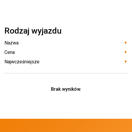
Rodzaj wyjazdu
▼
▼
▼
Brak wyników.