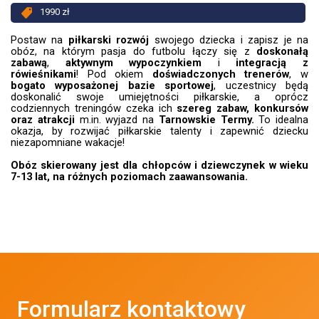
1990 zł
Postaw na
piłkarski rozwój
swojego dziecka i zapisz je na
obóz, na którym pasja do futbolu łączy się z
doskonałą
zabawą
,
aktywnym wypoczynkiem
i
integracją z
rówieśnikami
! Pod okiem
doświadczonych trenerów
, w
bogato wyposażonej bazie sportowej
, uczestnicy będą
doskonalić swoje umiejętności piłkarskie, a oprócz
codziennych treningów czeka ich
szereg zabaw, konkursów
oraz atrakcji
m.in. wyjazd
na
Tarnowskie Termy.
To idealna
okazja, by rozwijać piłkarskie talenty i zapewnić dziecku
niezapomniane wakacje!
Obóz skierowany jest dla chłopców i dziewczynek w wieku
7-13 lat, na różnych poziomach zaawansowania.
Formularz kontaktowy