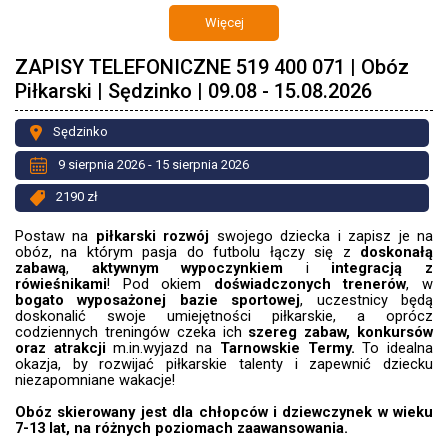
Więcej
ZAPISY TELEFONICZNE 519 400 071 | Obóz
Piłkarski | Sędzinko | 09.08 - 15.08.2026
Sędzinko
9 sierpnia 2026 - 15 sierpnia 2026
2190 zł
Postaw na
piłkarski rozwój
swojego dziecka i zapisz je na
obóz, na którym pasja do futbolu łączy się z
doskonałą
zabawą
,
aktywnym wypoczynkiem
i
integracją z
rówieśnikami
! Pod okiem
doświadczonych trenerów
, w
bogato wyposażonej bazie sportowej
, uczestnicy będą
doskonalić swoje umiejętności piłkarskie, a oprócz
codziennych treningów czeka ich
szereg zabaw, konkursów
oraz atrakcji
m.in.wyjazd
na
Tarnowskie Termy.
To idealna
okazja, by rozwijać piłkarskie talenty i zapewnić dziecku
niezapomniane wakacje!
Obóz skierowany jest dla chłopców i dziewczynek w wieku
7-13 lat, na różnych poziomach zaawansowania.