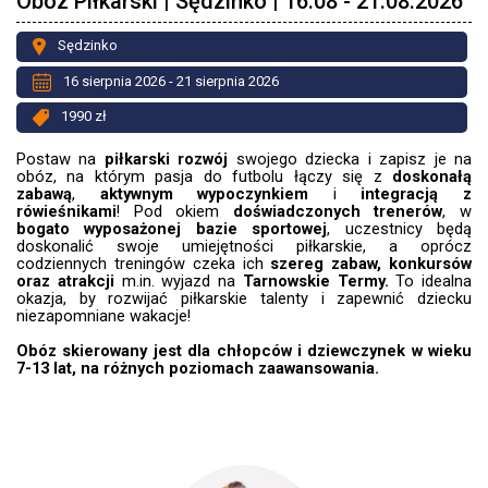
Obóz Piłkarski | Sędzinko | 16.08 - 21.08.2026
Sędzinko
16 sierpnia 2026 - 21 sierpnia 2026
1990 zł
Postaw na
piłkarski rozwój
swojego dziecka i zapisz je na
obóz, na którym pasja do futbolu łączy się z
doskonałą
zabawą
,
aktywnym wypoczynkiem
i
integracją z
rówieśnikami
! Pod okiem
doświadczonych trenerów
, w
bogato wyposażonej bazie sportowej
, uczestnicy będą
doskonalić swoje umiejętności piłkarskie, a oprócz
codziennych treningów czeka ich
szereg zabaw, konkursów
oraz atrakcji
m.in. wyjazd
na
Tarnowskie Termy.
To idealna
okazja, by rozwijać piłkarskie talenty i zapewnić dziecku
niezapomniane wakacje!
Obóz skierowany jest dla chłopców i dziewczynek w wieku
7-13 lat, na różnych poziomach zaawansowania.