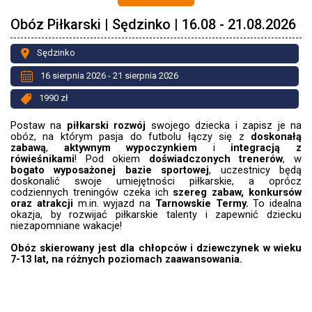
Obóz Piłkarski | Sędzinko | 16.08 - 21.08.2026
Sędzinko
16 sierpnia 2026 - 21 sierpnia 2026
1990 zł
Postaw na
piłkarski rozwój
swojego dziecka i zapisz je na
obóz, na którym pasja do futbolu łączy się z
doskonałą
zabawą
,
aktywnym wypoczynkiem
i
integracją z
rówieśnikami
! Pod okiem
doświadczonych trenerów
, w
bogato wyposażonej bazie sportowej
, uczestnicy będą
doskonalić swoje umiejętności piłkarskie, a oprócz
codziennych treningów czeka ich
szereg zabaw, konkursów
oraz atrakcji
m.in. wyjazd
na
Tarnowskie Termy.
To idealna
okazja, by rozwijać piłkarskie talenty i zapewnić dziecku
niezapomniane wakacje!
Obóz skierowany jest dla chłopców i dziewczynek w wieku
7-13 lat, na różnych poziomach zaawansowania.