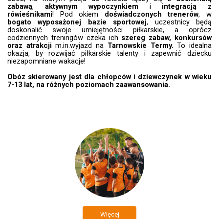
zabawą
,
aktywnym wypoczynkiem
i
integracją z
rówieśnikami
! Pod okiem
doświadczonych trenerów
, w
bogato wyposażonej bazie sportowej
, uczestnicy będą
doskonalić swoje umiejętności piłkarskie, a oprócz
codziennych treningów czeka ich
szereg zabaw, konkursów
oraz atrakcji
m.in.wyjazd
na
Tarnowskie Termy.
To idealna
okazja, by rozwijać piłkarskie talenty i zapewnić dziecku
niezapomniane wakacje!
Obóz skierowany jest dla chłopców i dziewczynek w wieku
7-13 lat, na różnych poziomach zaawansowania.
Więcej