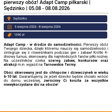
pierwszy obóz! Adapt Camp piłkarski |
Sędzinko | 05.08 - 08.08.2026
Sędzinko
5 sierpnia 2026 - 8 sierpnia 2026
1390 zł
Adapt Camp - w drodze do samodzielności.
Pierwszy obóz
Twojego dziecka, dzięki któremu nauczy się samodzielności i
zintegruje się z rówieśnikami podczas gier i zabaw! Krótki 4-
dniowy turnus, skierowany dla najmłodszych fanów piłki nożnej.
Na uczestników czeka
szereg zabaw, konkursów oraz
atrakcji
m.in. wyjazd
na
Tarnowskie Termy.
Obóz skierowany jest do chłopców i dziewczynek w wieku
6-10 lat.
Gwarantujemy, że jeżeli dziecko będzie chciało wrócić
do domu wcześniej,
zwrócimy Ci koszta za wszystkie
niewykorzystane dni na obozie
!