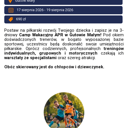
Gutów Mały
17 sierpnia 2026 - 19 sierpnia 2026
690 zł
Postaw na piłkarski rozwój Twojego dziecka i zapisz je na 3-
dniowy
Camp Wakacyjny APR w Gutowie Małym!
Pod okiem
doświadczonych trenerów, w bogato wyposażonej bazie
sportowej, uczestnicy będą doskonalić swoje umiejętności
piłkarskie. Oprócz codziennych, profejsonalnych
treningów
indywidualnych, grupowych i motorycznych
czekają ich
warsztaty ze specjalistami
oraz szereg atrakcji.
Obóz skierowany jest do chłopców i dziewczynek.