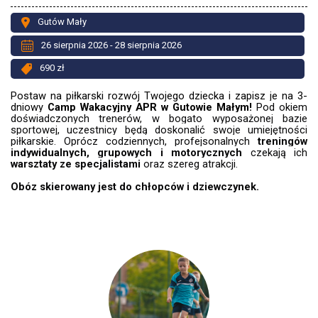
Gutów Mały
26 sierpnia 2026 - 28 sierpnia 2026
690 zł
Postaw na piłkarski rozwój Twojego dziecka i zapisz je na 3-
dniowy
Camp Wakacyjny APR w Gutowie Małym!
Pod okiem
doświadczonych trenerów, w bogato wyposażonej bazie
sportowej, uczestnicy będą doskonalić swoje umiejętności
piłkarskie. Oprócz codziennych, profejsonalnych
treningów
indywidualnych, grupowych i motorycznych
czekają ich
warsztaty ze specjalistami
oraz szereg atrakcji.
Obóz skierowany jest do chłopców i dziewczynek.