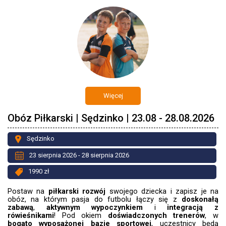
Więcej
Obóz Piłkarski | Sędzinko | 23.08 - 28.08.2026
Sędzinko
23 sierpnia 2026 - 28 sierpnia 2026
1990 zł
Postaw na
piłkarski rozwój
swojego dziecka i zapisz je na
obóz, na którym pasja do futbolu łączy się z
doskonałą
zabawą
,
aktywnym wypoczynkiem
i
integracją z
rówieśnikami
! Pod okiem
doświadczonych trenerów
, w
bogato wyposażonej bazie sportowej
, uczestnicy będą