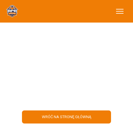
Ostatnie miejsca na
obozy w Dolsku
WRÓĆ NA STRONĘ GŁÓWNĄ