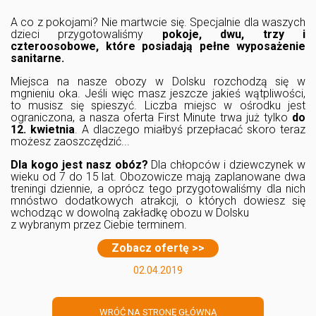
A co z pokojami? Nie martwcie się. Specjalnie dla waszych
dzieci przygotowaliśmy
pokoje, dwu, trzy i
czteroosobowe, które posiadają pełne wyposażenie
sanitarne.
Miejsca na nasze obozy w Dolsku rozchodzą się w
mgnieniu oka. Jeśli więc masz jeszcze jakieś wątpliwości,
to musisz się spieszyć. Liczba miejsc w ośrodku jest
ograniczona, a nasza oferta First Minute trwa już tylko
do
12. kwietnia
. A dlaczego miałbyś przepłacać skoro teraz
możesz zaoszczędzić...
Dla kogo jest nasz obóz?
Dla chłopców i dziewczynek w
wieku od 7 do 15 lat. Obozowicze mają zaplanowane dwa
treningi dziennie, a oprócz tego przygotowaliśmy dla nich
mnóstwo dodatkowych atrakcji, o których dowiesz się
wchodząc w dowolną zakładkę obozu w Dolsku
z wybranym przez Ciebie terminem.
Zobacz ofertę >>
02.04.2019
WRÓĆ NA STRONĘ GŁÓWNĄ