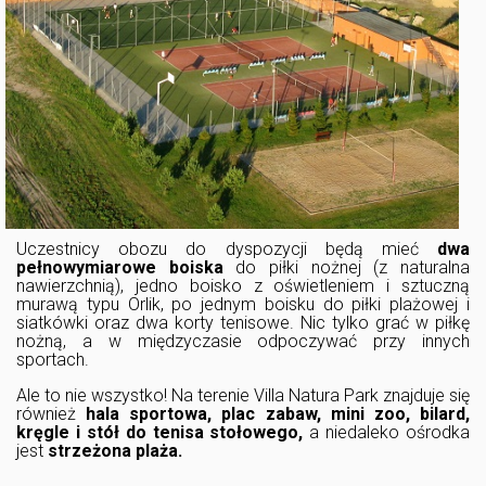
Uczestnicy obozu do dyspozycji będą mieć
dwa
pełnowymiarowe boiska
do piłki nożnej (z naturalna
nawierzchnią), jedno boisko z oświetleniem i sztuczną
murawą typu Orlik, po jednym boisku do piłki plażowej i
siatkówki oraz dwa korty tenisowe. Nic tylko grać w piłkę
nożną, a w międzyczasie odpoczywać przy innych
sportach.
Ale to nie wszystko! Na terenie Villa Natura Park znajduje się
również
hala sportowa, plac zabaw, mini zoo, bilard,
kręgle i stół do tenisa stołowego,
a niedaleko ośrodka
jest
strzeżona plaża.