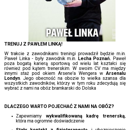
TRENUJ Z PAWŁEM LINKĄ!
W trakcie z zawodnikami treningi prowadził będzie m.in.
Paweł Linka - były zawodnik m.in.
Lecha Poznań.
Paweł
poza bogatą karierą sportową od wielu lat kształci się
również pod kątem trenerskim. W swoim CV ma między
innymi staż pod okiem Arsene'a Wengera w
Arsenalu
Londyn
. Jego obecność na obozie to wielka szansa dla
wszystkich zawodników, którzy w tym roku zdecydują się
wybrać z nami na obóz bramkarski do Dolska
DLACZEGO WARTO POJECHAĆ Z NAMI NA OBÓZ?
Zapewniamy
wykwalifikowaną kadrę trenerską
,
która ma ogromne doświadczenie
Stały kontakt z fizjoterapeutą
i ubezpieczenie