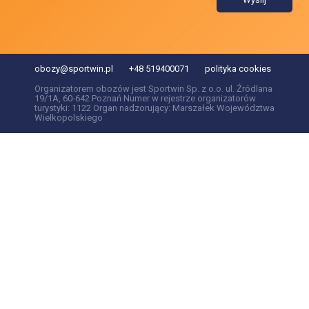
obozy@sportwin.pl
+48 519400071
polityka cookies
Organizatorem obozów jest Sportwin Sp. z o.o. ul. Źródlana
19/1A, 60-642 Poznań Numer w rejestrze organizatorów
turystyki: 1122 Organ nadzorujący: Marszałek Województwa
Wielkopolskiego