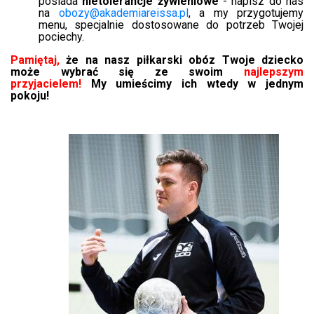
posiada
nietolerancje żywieniowe
- napisz do nas
na
obozy@akademiareissa.pl
, a my przygotujemy
menu, specjalnie dostosowane do potrzeb Twojej
pociechy.
Pamiętaj,
że na nasz piłkarski obóz Twoje dziecko
może wybrać się ze swoim
najlepszym
przyjacielem!
My umieścimy ich wtedy w jednym
pokoju!