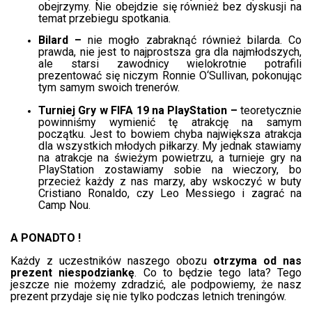
obejrzymy. Nie obejdzie się również bez dyskusji na
temat przebiegu spotkania.
Bilard –
nie mogło zabraknąć również bilarda. Co
prawda, nie jest to najprostsza gra dla najmłodszych,
ale starsi zawodnicy wielokrotnie potrafili
prezentować się niczym Ronnie O‘Sullivan, pokonując
tym samym swoich trenerów.
Turniej Gry w FIFA 19 na PlayStation –
teoretycznie
powinniśmy wymienić tę atrakcję na samym
początku. Jest to bowiem chyba największa atrakcja
dla wszystkich młodych piłkarzy. My jednak stawiamy
na atrakcje na świeżym powietrzu, a turnieje gry na
PlayStation zostawiamy sobie na wieczory, bo
przecież każdy z nas marzy, aby wskoczyć w buty
Cristiano Ronaldo, czy Leo Messiego i zagrać na
Camp Nou.
A PONADTO !
Każdy z uczestników naszego obozu
otrzyma od nas
prezent niespodziankę
. Co to będzie tego lata? Tego
jeszcze nie możemy zdradzić, ale podpowiemy, że nasz
prezent przydaje się nie tylko podczas letnich treningów.