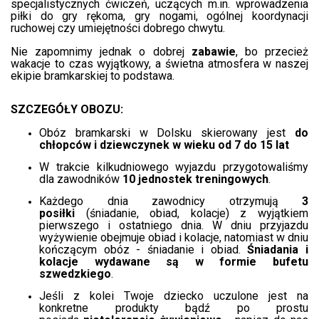
specjalistycznych ćwiczeń, uczących m.in. wprowadzenia
piłki do gry rękoma, gry nogami, ogólnej koordynacji
ruchowej czy umiejętności dobrego chwytu.
Nie zapomnimy jednak o dobrej
zabawie
, bo przecież
wakacje to czas wyjątkowy, a świetna atmosfera w naszej
ekipie bramkarskiej to podstawa.
SZCZEGÓŁY OBOZU:
Obóz bramkarski w Dolsku skierowany jest
do
chłopców i dziewczynek w wieku od 7 do 15 lat
W trakcie kilkudniowego wyjazdu przygotowaliśmy
dla zawodników
10 jednostek treningowych
.
Każdego dnia zawodnicy otrzymują
3
posiłki
(śniadanie, obiad, kolacje) z wyjątkiem
pierwszego i ostatniego dnia. W dniu przyjazdu
wyżywienie obejmuje obiad i kolacje, natomiast w dniu
kończącym obóz - śniadanie i obiad.
Śniadania i
kolacje wydawane są w formie bufetu
szwedzkiego
.
Jeśli z kolei Twoje dziecko uczulone jest na
konkretne produkty bądź po prostu