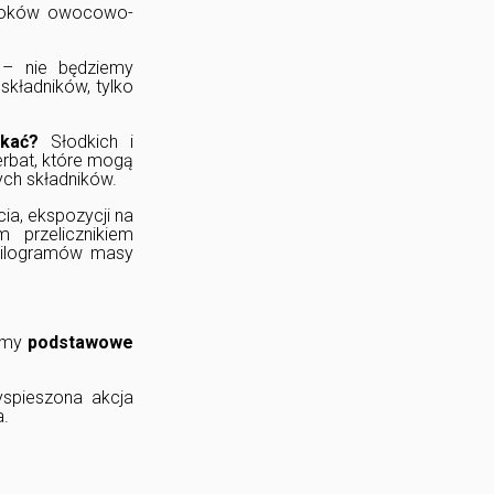
e soków owocowo-
– nie będziemy
kładników, tylko
nikać?
Słodkich i
erbat, które mogą
ych składników.
ia, ekspozycji na
 przelicznikiem
 kilogramów masy
iamy
podstawowe
yspieszona akcja
a.