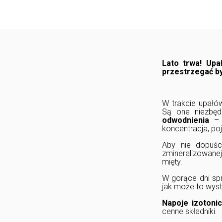
Lato trwa! Upa
przestrzegać b
W trakcie upał
Są one niezbęd
odwodnienia
– 
koncentracja, po
Aby nie dopuści
zmineralizowanej.
mięty.
W gorące dni sp
jak może to wyst
Napoje izotoni
cenne składniki.