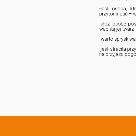
-jeśli osoba, k
przytomność – w
-ułóż osobę pos
wachluj jej twarz-
-warto spryskiwa
-jeśli straciła p
na przyjazd pogo