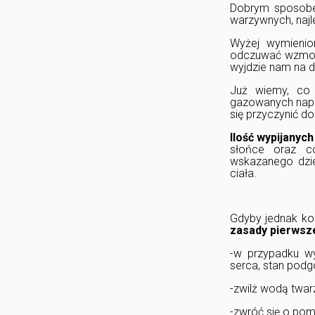
Dobrym sposobem
warzywnych, najl
Wyżej wymieni
odczuwać wzmożo
wyjdzie nam na d
Już wiemy, co
gazowanych napoj
się przyczynić d
Ilość wypijanyc
słońce oraz co
wskazanego dzie
ciała.
Gdyby jednak ko
zasady pierwsz
-w przypadku wy
serca, stan podg
-zwilż wodą twar
-zwróć się o pom