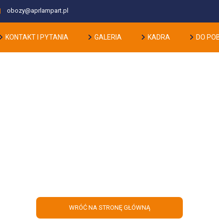
obozy@aprlampart.pl
KONTAKT I PYTANIA
GALERIA
KADRA
DO PO
edz się jak nawodnić organizm w tr
upałów
WRÓĆ NA STRONĘ GŁÓWNĄ