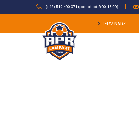
(+48) 519 400 071 (pon-pt od 8:00-16:00)
TERMINARZ
Dowi