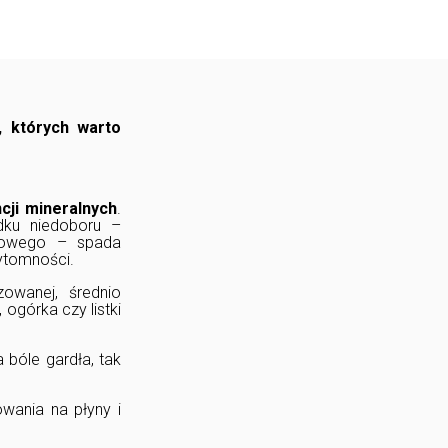
, których warto
cji mineralnych
.
dku niedoboru –
wowego – spada
zytomności.
zowanej, średnio
 ogórka czy listki
a bóle gardła, tak
ania na płyny i