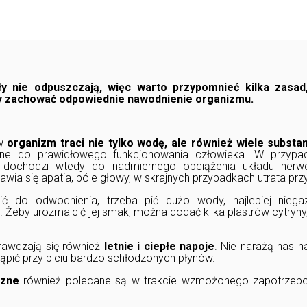
ły nie odpuszczają, więc warto przypomnieć kilka zasad
y zachować odpowiednie nawodnienie organizmu.
ów
organizm traci nie tylko wodę, ale również wiele substan
ne do prawidłowego funkcjonowania człowieka. W przypa
dochodzi wtedy do nadmiernego obciążenia układu ner
jawia się apatia, bóle głowy, w skrajnych przypadkach utrata pr
ć do odwodnienia, trzeba pić dużo wody, najlepiej niega
 Żeby urozmaicić jej smak, można dodać kilka plastrów cytryny,
rawdzają się również
letnie i ciepłe napoje
. Nie narażą nas n
ąpić przy piciu bardzo schłodzonych płynów.
czne
również polecane są w trakcie wzmożonego zapotrzebow