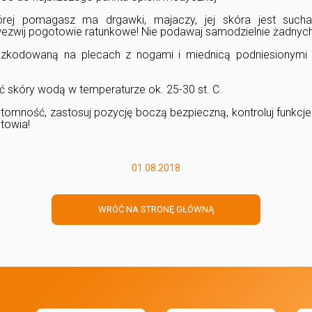
tórej pomagasz ma drgawki, majaczy, jej skóra jest sucha
ezwij pogotowie ratunkowe! Nie podawaj samodzielnie żadnych
zkodowaną na plecach z nogami i miednicą podniesionymi 
ć skóry wodą w temperaturze ok. 25-30 st. C.
rzytomność, zastosuj pozycję boczą bezpieczną, kontroluj funkcj
towia!
01.08.2018
WRÓĆ NA STRONĘ GŁÓWNĄ