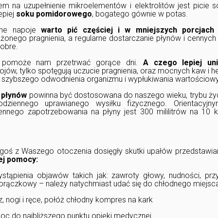
 na uzupełnienie mikroelementów i elektrolitów jest pici
epiej
soku pomidorowego
, bogatego gównie w potas.
one napoje
warto pić częściej i w mniejszych porcjach
nego pragnienia, a regularne dostarczanie płynów i cennych s
obre.
 pomoże nam przetrwać gorące dni.
A czego lepiej u
ów, tylko spotęgują uczucie pragnienia, oraz mocnych kaw i h
o szybszego odwodnienia organizmu i wypłukiwania wartościow
h płynów
powinna być dostosowana do naszego wieku, trybu życ
dziennego uprawianego wysiłku fizycznego. Orientacyjnym
nnego zapotrzebowania na płyny jest 300 mililitrów na 10
goś z Waszego otoczenia dosięgły skutki upałów przedstaw
ej pomocy:
stąpienia objawów takich jak: zawroty głowy, nudności, prz
orączkowy – należy natychmiast udać się do chłodnego miejsc
z, nogi i ręce, połóż chłodny kompres na kark
oc do najbliższego punktu opieki medycznej