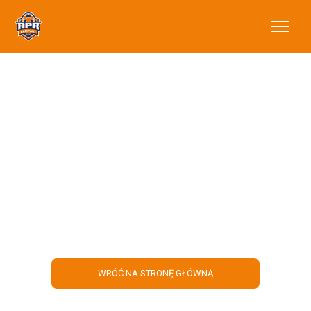
Zachęć dziecko do
aktywności
sportowej
WRÓĆ NA STRONĘ GŁÓWNĄ