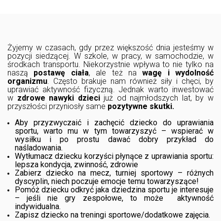
Żyjemy w czasach, gdy przez większość dnia jesteśmy w
pozycji siedzącej. W szkole, w pracy, w samochodzie, w
środkach transportu. Niekorzystnie wpływa to nie tylko na
naszą
postawę ciała
, ale też na
wagę i wydolność
organizmu
. Często brakuje nam również siły i chęci, by
uprawiać aktywność fizyczną. Jednak warto inwestować
w
zdrowe nawyki dzieci
już od najmłodszych lat, by w
przyszłości przyniosły same
pozytywne skutki.
Aby przyzwyczaić i zachęcić dziecko do uprawiania
sportu, warto mu w tym towarzyszyć – wspierać w
wysiłku i po prostu dawać dobry przykład do
naśladowania.
Wytłumacz dziecku korzyści płynące z uprawiania sportu:
lepsza kondycja, zwinność, zdrowie
Zabierz dziecko na mecz, turniej sportowy – różnych
dyscyplin, niech poczuje emocje temu towarzyszące!
Pomóż dziecku odkryć jaka dziedzina sportu je interesuje
– jeśli nie gry zespołowe, to może aktywność
indywidualna.
Zapisz dziecko na treningi sportowe/dodatkowe zajęcia.