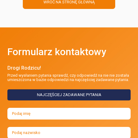
WRÓĆ NA STRONĘ GŁÓWNĄ
Formularz kontaktowy
Drogi Rodzicu!
Przed wysłaniem pytania sprawdź, czy odpowiedź na nie nie została
umieszczona w bazie odpowiedzi na najczęściej zadawane pytania.
NAJCZĘŚCIEJ ZADAWANE PYTANIA