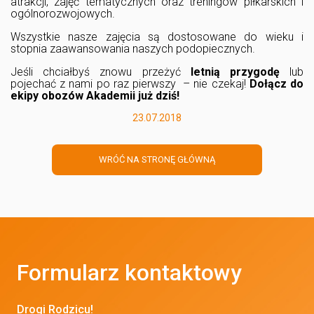
atrakcji, zajęć tematycznych oraz treningów piłkarskich i
ogólnorozwojowych.
Wszystkie nasze zajęcia są dostosowane do wieku i
stopnia zaawansowania naszych podopiecznych.
Jeśli chciałbyś znowu przeżyć
letnią przygodę
lub
pojechać z nami po raz pierwszy – nie czekaj!
Dołącz do
ekipy obozów Akademii już dziś!
23.07.2018
WRÓĆ NA STRONĘ GŁÓWNĄ
Formularz kontaktowy
Drogi Rodzicu!