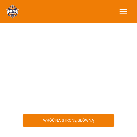
Ponad 700
zadowolonych
uczestników tego
lata!
WRÓĆ NA STRONĘ GŁÓWNĄ