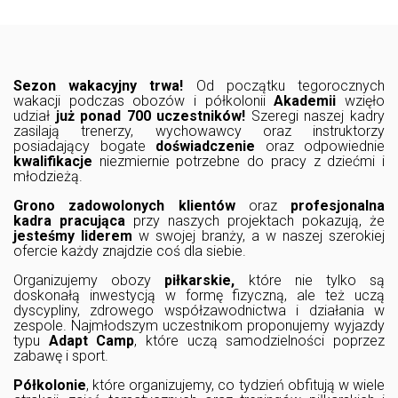
Sezon wakacyjny trwa!
Od początku tegorocznych
wakacji podczas obozów i półkolonii
Akademii
wzięło
udział
już ponad 700 uczestników!
Szeregi naszej kadry
zasilają trenerzy, wychowawcy oraz instruktorzy
posiadający bogate
doświadczenie
oraz odpowiednie
kwalifikacje
niezmiernie potrzebne do pracy z dziećmi i
młodzieżą.
Grono zadowolonych klientów
oraz
profesjonalna
kadra pracująca
przy naszych projektach pokazują, że
jesteśmy liderem
w swojej branży, a w naszej szerokiej
ofercie każdy znajdzie coś dla siebie.
Organizujemy obozy
piłkarskie,
które nie tylko są
doskonałą inwestycją w formę fizyczną, ale też uczą
dyscypliny, zdrowego współzawodnictwa i działania w
zespole. Najmłodszym uczestnikom proponujemy wyjazdy
typu
Adapt Camp
, które uczą samodzielności poprzez
zabawę i sport.
Półkolonie
, które organizujemy, co tydzień obfitują w wiele