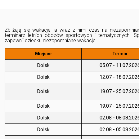
Zbliżają się wakacje, a wraz z nimi czas na niezapomnia
terminarz letnich obozów sportowych i tematycznych. Spr
zapewnij dziecku niezapomniane wakacje.
Miejsce
Termin
Dolsk
05.07 - 11.07.202
Dolsk
12.07 - 18.07.202
Dolsk
19.07 - 25.07.202
Dolsk
19.07 - 25.07.202
Dolsk
02.08 - 08.08.202
Dolsk
02.08 - 05.08.202