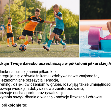
skuje Twoje dziecko uczestnicząc w półkolonii piłkarskiej 
doskonali umiejętności piłkarskie,
integruje się z równieśnikami i zdobywa nowe znajomości,
niezapomniane przeżycia i emocje,
treningi, dzięki ćwiczeniom w grupie, rozwijają także umiejętnośc
rozwija wiedzę i zdobywa nowe zainteresowania,
poznaje ducha sportu oraz rywalizacji
wyrabia nawyk dbania o własną kondycję fizyczną i zdrowie.
 półkolonie to: