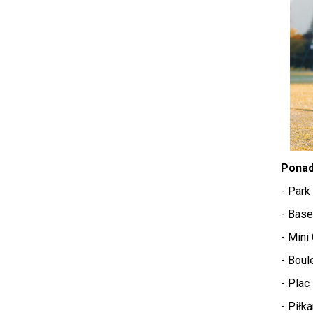
Ponad
- Park
- Base
- Mini 
- Boul
- Plac
- Piłka