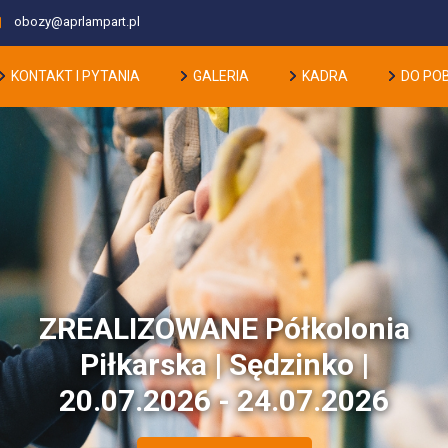
obozy@aprlampart.pl
KONTAKT I PYTANIA
GALERIA
KADRA
DO PO
ZREALIZOWANE Półkolonia
Piłkarska | Sędzinko |
20.07.2026 - 24.07.2026