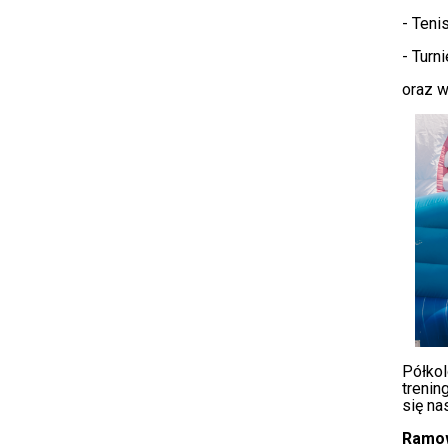
- Teni
- Turni
oraz w
Półkol
trenin
się na
Ramow