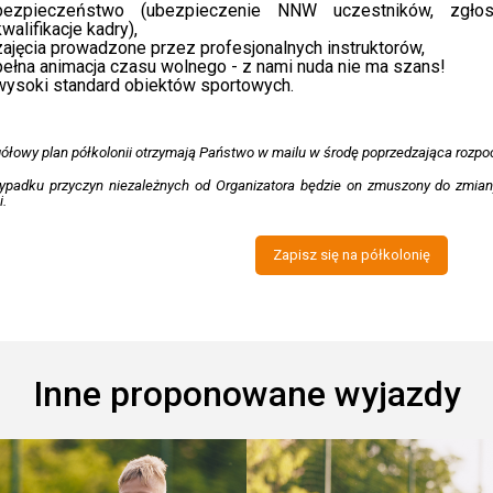
bezpieczeństwo (ubezpieczenie NNW uczestników, zgłos
kwalifikacje kadry),
zajęcia prowadzone przez profesjonalnych instruktorów,
pełna animacja czasu wolnego - z nami nuda nie ma szans!
wysoki standard obiektów sportowych.
ółowy plan półkolonii otrzymają Państwo w mailu w środę poprzedzająca rozpoc
ypadku przyczyn niezależnych od Organizatora będzie on zmuszony do zmiany 
i.
Zapisz się na półkolonię
Inne proponowane wyjazdy