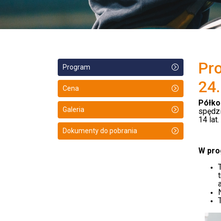
Pro
Program
24
Cena
Półko
Galeria
spędzi
14 lat.
Dokumenty do pobrania
W pro