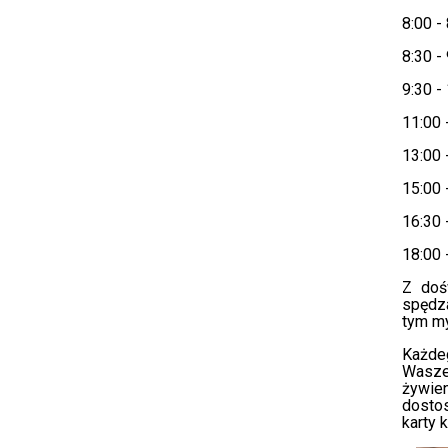
8:00 -
8:30 -
9:30 - 
11:00 
13:00 
15:00 -
16:30 
18:00 
Z doś
spędza
tym my
Każde
Wasze
żywie
dosto
karty k