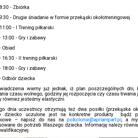
 8:30 - Zbiórka
 9:30 - Drugie śniadanie w formie przekąski okołotreningowej
11:00 - I Trening piłkarski
- 13:00 - Gry i zabawy
- Obiad
 16:30 - II trening piłkarski
- 18:00 - Gry i zabawy
- Odbiór dziecka
wiadczenia wiemy już jednak, iż plan poszczególnych dni, 
nia czasu wolnego, godziny jej rozpoczęcia czy czasu trwania
 również jesteśmy elastyczni.
go dnia uczestnicy otrzymują też dwa posiłki (przekąska oko
 dziecko uczulone jest na konkretne produkty
bądź p
niowe
– napisz do nas na
polkolonie@aprlampart.pl
, a my
sowane do potrzeb Waszego dziecka. Informację należy równie
walifikacyjnej.