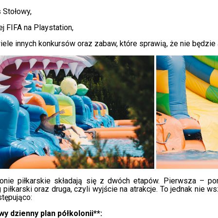
s Stołowy,
ej FIFA na Playstation,
iele innych konkursów oraz zabaw, które sprawią, że nie będzie a
onie piłkarskie składają się z dwóch etapów. Pierwsza – por
g piłkarski oraz druga, czyli wyjście na atrakcje. To jednak nie w
stępująco:
y dzienny plan półkolonii**: