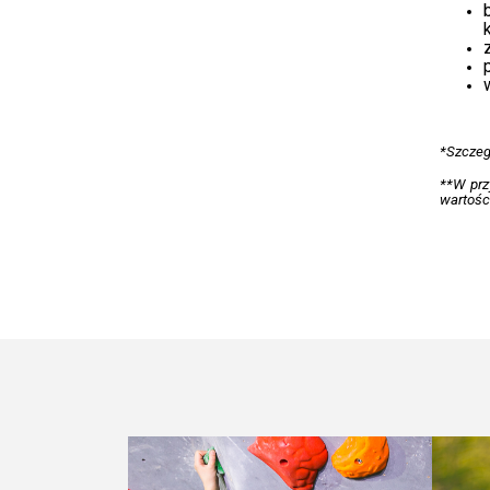
*Szczeg
**W prz
wartośc