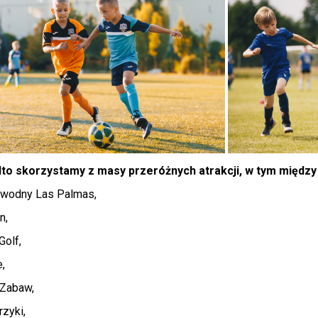
to skorzystamy z masy przeróżnych atrakcji, w tym między 
 wodny Las Palmas,
n,
Golf,
e,
 Zabaw,
rzyki,