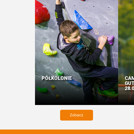
PÓŁKOLONIE
CAM
GUT
28.
Zobacz