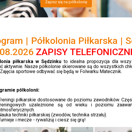
Zapisz się na półkolonię
gram | Półkolonia Piłkarska | S
.08.2026
ZAPISY TELEFONICZNE
lonia piłkarska w Sędzinku
to idealna propozycja dla wszys
ć aktywnie. Nasze półkolonie skierowane są do wszystkich ch
Zajęcia sportowe odbywać się będą w Folwarku Matecznik.
gramie półkolonii:
Treningi piłkarskie dostosowane do poziomu zawodników. Częst
treningowych uzależnione są od wieku i poziomu zaawa
atmosferycznych.
Nauka techniki piłkarskiej (zwodów, technika strzału).
Turnieje i mecze - rywalizuj i ciesz się grą!