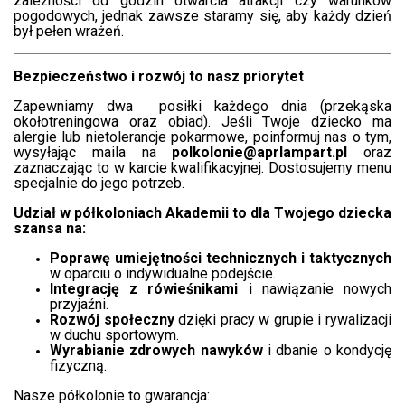
zależności od godzin otwarcia atrakcji czy warunków
pogodowych, jednak zawsze staramy się, aby każdy dzień
był pełen wrażeń.
Bezpieczeństwo i rozwój to nasz priorytet
Zapewniamy dwa posiłki każdego dnia (przekąska
okołotreningowa oraz obiad). Jeśli Twoje dziecko ma
alergie lub nietolerancje pokarmowe, poinformuj nas o tym,
wysyłając maila na
polkolonie@aprlampart.pl
oraz
zaznaczając to w karcie kwalifikacyjnej. Dostosujemy menu
specjalnie do jego potrzeb.
Udział w półkoloniach Akademii to dla Twojego dziecka
szansa na:
Poprawę umiejętności technicznych i taktycznych
w oparciu o indywidualne podejście.
Integrację z rówieśnikami
i nawiązanie nowych
przyjaźni.
Rozwój społeczny
dzięki pracy w grupie i rywalizacji
w duchu sportowym.
Wyrabianie zdrowych nawyków
i dbanie o kondycję
fizyczną.
Nasze półkolonie to gwarancja: