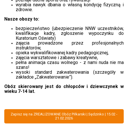
wyrabia nawyk dbania o własną kondycję fizyczną i
zdrowie.
Nasze obozy to:
bezpieczeństwo (ubezpieczenie NNW uczestników,
kwalifikacje kadry, zgłoszenie wypoczynku do
Kuratorium Oświaty)
zajęcia prowadzone przez profesjonalnych
instruktorów,
opieka wykwalifikowanej kadry pedagogicznej,
zajęcia warsztatowe i zabawy kreatywne,
pełna animacja czasu wolnego - z nami nuda nie ma
szans!
wysoki standard zakwaterowania (szczegóły w
zakładce „Zakwaterowanie”).
Obóz skierowany jest do chłopców i dziewczynek w
wieku 7-14 lat.
Zapisz się na ZREALIZOWANE Obóz Piłkarski | Sędzinko | 15.02 -
21.02.2026