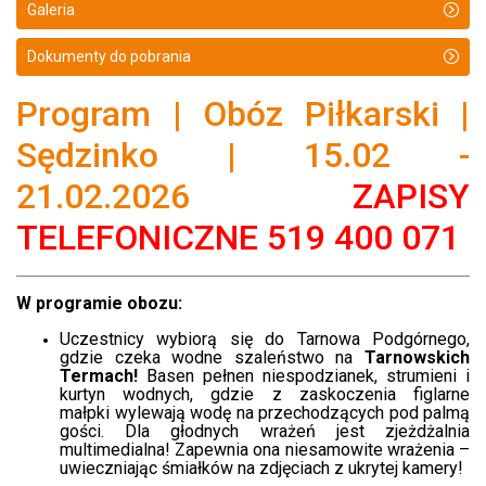
Galeria
Dokumenty do pobrania
Program | Obóz Piłkarski |
Sędzinko | 15.02 -
21.02.2026
ZAPISY
TELEFONICZNE 519 400 071
W programie obozu:
Uczestnicy wybiorą się do Tarnowa Podgórnego,
gdzie czeka wodne szaleństwo na
Tarnowskich
Termach!
Basen pełnen niespodzianek, strumieni i
kurtyn wodnych, gdzie z zaskoczenia figlarne
małpki wylewają wodę na przechodzących pod palmą
gości. Dla głodnych wrażeń jest zjeżdżalnia
multimedialna! Zapewnia ona niesamowite wrażenia –
uwieczniając śmiałków na zdjęciach z ukrytej kamery!