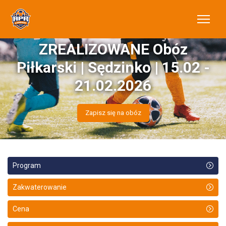
ZREALIZOWANE Obóz
Piłkarski | Sędzinko | 15.02 -
21.02.2026
Zapisz się na obóz
Program
Zakwaterowanie
Cena