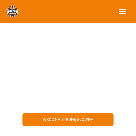
Dlaczego obozy i
półkolonie są tak
ważne dla dzieci i
jakie niosą za sobą
korzyści?
WRÓĆ NA STRONĘ GŁÓWNĄ