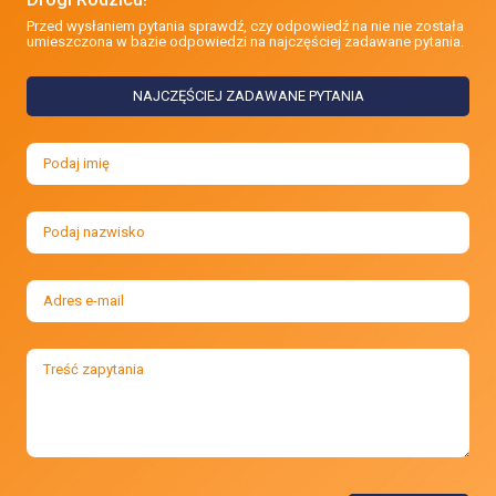
Przed wysłaniem pytania sprawdź, czy odpowiedź na nie nie została
umieszczona w bazie odpowiedzi na najczęściej zadawane pytania.
NAJCZĘŚCIEJ ZADAWANE PYTANIA