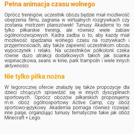
Pełna animacja czasu wolnego
Oprócz treningów, uczestnik obozu będzie miał możliwość
obejrzenia filmu, zagrania w wirtualnych rozgrywkach czy
zostania mistrzem planszówek! Turnusy Akademii to nie
tylko piłkarskie treningi, ale również wiele zabaw
ogólnorozwojowych. Kadra zadba o to, aby każdy miał
możliwość spędzania wolnego czasu na rozrywkach i
przyjemnościach, aby także zapewnić uczestnikom obozu
wypoczynek i relaks. Na uczestników półkolonii czeka
równie dużo atrakcji dodatkowych takich jak ścianka
wspinaczkowa, seans w kinie, park trampolin i wiele innych
aktywności.
Nie tylko piłka nożna
W tegorocznej ofercie znalazły się także propozycje dla
dzieci chcących sprawdzić się w innych dyscyplinach
sportowych. Oprócz obozów piłkarskich proponujemy
m.in. obóz ogólnosportowy Active Camp, czy obóz
sportowo-językowy. Akademia pomaga również rozwijać
inne pasje, organizując
turnusy tematyczne takie jak obóz
Minecraft + Lego.