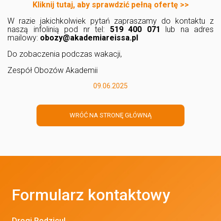
Kliknij tutaj, aby sprawdzić pełną ofertę >>
W razie jakichkolwiek pytań zapraszamy do kontaktu z
naszą infolinią pod nr tel:
519 400 071
lub na adres
mailowy:
obozy@akademiareissa.pl
Do zobaczenia podczas wakacji,
Zespół Obozów Akademii
09.06.2025
WRÓĆ NA STRONĘ GŁÓWNĄ
Formularz kontaktowy
Drogi Rodzicu!