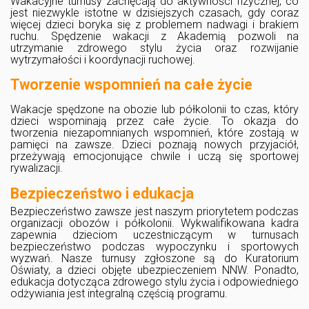
Wakacyjne turnusy zachęcają do aktywności fizycznej, co
jest niezwykle istotne w dzisiejszych czasach, gdy coraz
więcej dzieci boryka się z problemem nadwagi i brakiem
ruchu. Spędzenie wakacji z Akademią pozwoli na
utrzymanie zdrowego stylu życia oraz rozwijanie
wytrzymałości i koordynacji ruchowej.
Tworzenie wspomnień na całe życie
Wakacje spędzone na obozie lub półkolonii to czas, który
dzieci wspominają przez całe życie. To okazja do
tworzenia niezapomnianych wspomnień, które zostają w
pamięci na zawsze. Dzieci poznają nowych przyjaciół,
przeżywają emocjonujące chwile i uczą się sportowej
rywalizacji.
Bezpieczeństwo i edukacja
Bezpieczeństwo zawsze jest naszym priorytetem podczas
organizacji obozów i półkolonii. Wykwalifikowana kadra
zapewnia dzieciom uczestniczącym w turnusach
bezpieczeństwo podczas wypoczynku i sportowych
wyzwań. Nasze turnusy zgłoszone są do Kuratorium
Oświaty, a dzieci objęte ubezpieczeniem NNW. Ponadto,
edukacja dotycząca zdrowego stylu życia i odpowiedniego
odżywiania jest integralną częścią programu.