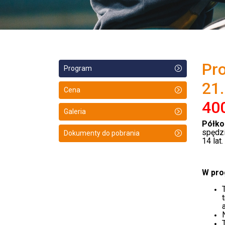
Pr
Program
21
Cena
40
Galeria
Półko
spędzi
Dokumenty do pobrania
14 lat.
W pro