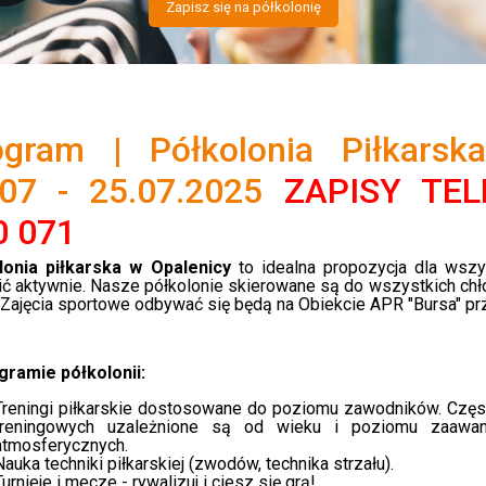
Zapisz się na półkolonię
ogram | Półkolonia Piłkarsk
.07 - 25.07.2025
ZAPISY TEL
0 071
lonia piłkarska w Opalenicy
to idealna propozycja dla wszy
ć aktywnie. Nasze półkolonie skierowane są do wszystkich ch
Zajęcia sportowe odbywać się będą na Obiekcie APR "Bursa" przy
gramie półkolonii:
Treningi piłkarskie dostosowane do poziomu zawodników. Częst
treningowych uzależnione są od wieku i poziomu zaawa
atmosferycznych.
Nauka techniki piłkarskiej (zwodów, technika strzału).
Turnieje i mecze - rywalizuj i ciesz się grą!