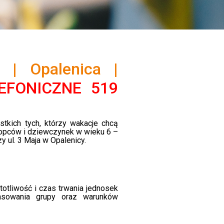
a | Opalenica |
EFONICZNE 519
stkich tych, którzy wakacje chcą
łopców i dziewczynek w wieku 6 –
 ul. 3 Maja w Opalenicy.
otliwość i czas trwania jednosek
nsowania grupy oraz warunków