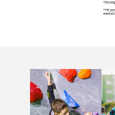
*Szczeg
**W prz
wartośc