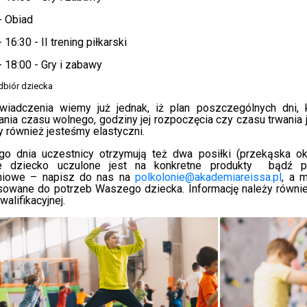
- Obiad
 16:30 - II trening piłkarski
- 18:00 - Gry i zabawy
dbiór dziecka
wiadczenia wiemy już jednak, iż plan poszczególnych dni, 
nia czasu wolnego, godziny jej rozpoczęcia czy czasu trwania
 również jesteśmy elastyczni.
go dnia uczestnicy otrzymują też dwa posiłki (przekąska oko
 dziecko uczulone jest na konkretne produkty
bądź p
niowe
– napisz do nas na
polkolonie@akademiareissa.pl
, a 
sowane do potrzeb Waszego dziecka. Informację należy równie
walifikacyjnej.