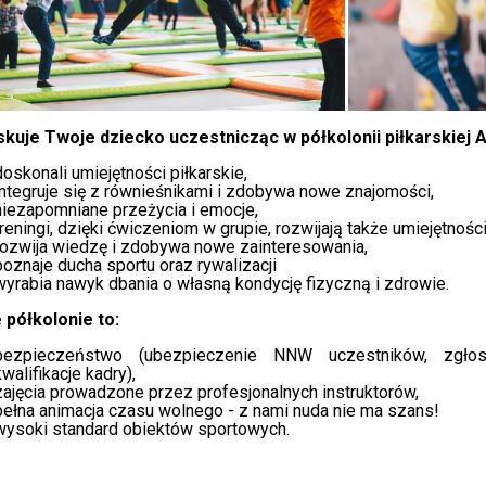
skuje Twoje dziecko uczestnicząc w półkolonii piłkarskiej 
doskonali umiejętności piłkarskie,
integruje się z równieśnikami i zdobywa nowe znajomości,
niezapomniane przeżycia i emocje,
treningi, dzięki ćwiczeniom w grupie, rozwijają także umiejętnośc
rozwija wiedzę i zdobywa nowe zainteresowania,
poznaje ducha sportu oraz rywalizacji
wyrabia nawyk dbania o własną kondycję fizyczną i zdrowie.
 półkolonie to:
bezpieczeństwo (ubezpieczenie NNW uczestników, zgłos
kwalifikacje kadry),
zajęcia prowadzone przez profesjonalnych instruktorów,
pełna animacja czasu wolnego - z nami nuda nie ma szans!
wysoki standard obiektów sportowych.