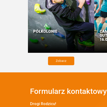
PÓŁKOLONIE
CAM
GUT
16.
Zobacz
Formularz kontaktowy
Drogi Rodzicu!