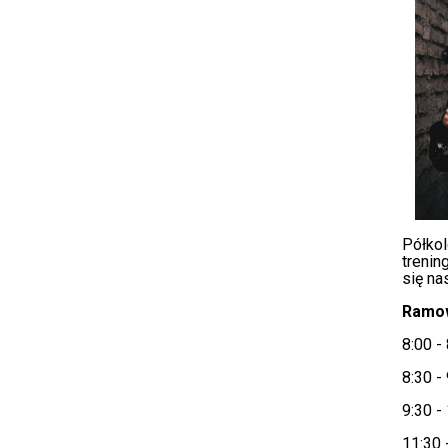
Półkol
trenin
się na
Ramow
8:00 -
8:30 -
9:30 - 
11:30 