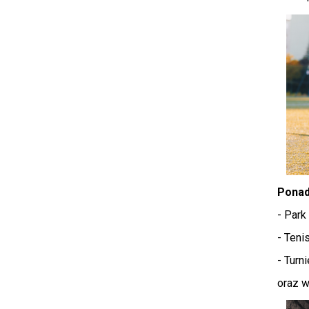
Ponad
- Par
- Teni
- Turn
oraz w