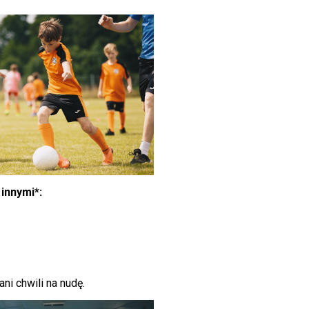
innymi*:
ni chwili na nudę.