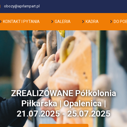
obozy@aprlampart.pl
KONTAKT I PYTANIA
GALERIA
KADRA
DO PO
ZREALIZOWANE Półkolonia
Piłkarska | Opalenica |
21.07.2025 - 25.07.2025