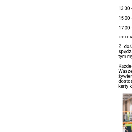
13:30 
15:00 -
17:00 
18:00 O
Z doś
spędza
tym my
Każde
Wasze
żywie
dosto
karty k