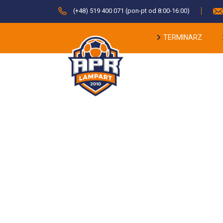
(+48) 519 400 071 (pon-pt od 8:00-16:00)
TERMINARZ