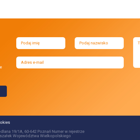
e
ookies
ródlana 19/1A, 60-642 Poznań Numer w rejestrze
Marszałek Województwa Wielkopolskiego