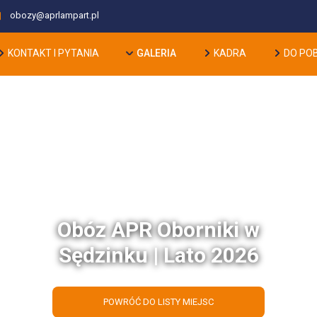
obozy@aprlampart.pl
GALERIA
KONTAKT I PYTANIA
KADRA
DO PO
Obóz APR Oborniki w
Sędzinku | Lato 2026
POWRÓĆ DO LISTY MIEJSC