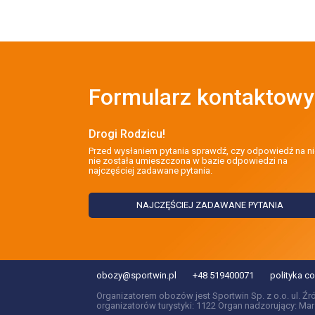
Formularz kontaktowy
Drogi Rodzicu!
Przed wysłaniem pytania sprawdź, czy odpowiedź na ni
nie została umieszczona w bazie odpowiedzi na
najczęściej zadawane pytania.
NAJCZĘŚCIEJ ZADAWANE PYTANIA
obozy@sportwin.pl
+48 519400071
polityka c
Organizatorem obozów jest Sportwin Sp. z o.o. ul. Ź
organizatorów turystyki: 1122 Organ nadzorujący: 