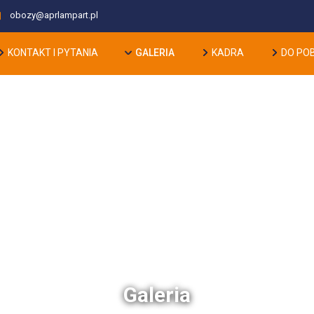
obozy@aprlampart.pl
GALERIA
KONTAKT I PYTANIA
KADRA
DO PO
Galeria