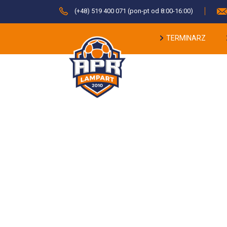
(+48) 519 400 071 (pon-pt od 8:00-16:00)
TERMINARZ