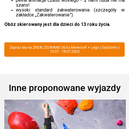
pełna animacja czasu wolnego - z nami nuda nie ma
szans!
wysoki standard zakwaterowania (szczegóły w
zakładce „Zakwaterowanie”).
Obóz skierowany jest dla dzieci do 13 roku życia.
Zapisz się na ZREALIZOWANE Obóz Minecraft + Lego | Sędzinko |
13.07 - 18.07.2025
Inne proponowane wyjazdy