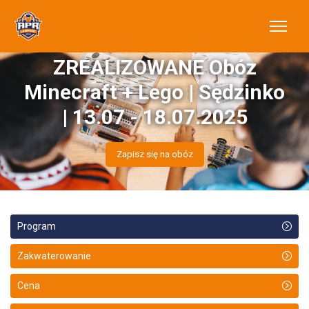
ZREALIZOWANE Obóz
Minecraft + Lego | Sędzinko
| 13.07 - 18.07.2025
Zapisz się na obóz
Program
Zakwaterowanie
Cena