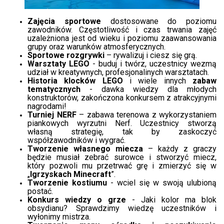
Zajęcia sportowe
dostosowane do poziomu
zawodników. Częstotliwość i czas trwania zajęć
uzależniona jest od wieku i poziomu zaawansowania
grupy oraz warunków atmosferycznych.
Sportowe rozgrywki
– rywalizuj i ciesz się grą.​
Warsztaty LEGO
- buduj i twórz, uczestnicy wezmą
udział w kreatywnych, profesjonalinych warsztatach.
Historia klocków LEGO
i wiele innych
zabaw
tematycznych
- dawka wiedzy dla młodych
konstruktorów, zakończona konkursem z atrakcyjnymi
nagrodami!
Turniej NERF
– zabawa terenowa z wykorzystaniem
piankowych wyrzutni Nerf. Uczestnicy stworzą
własną strategię, tak by zaskoczyć
współzawodników i wygrać.
Tworzenie własnego miecza
– każdy z graczy
będzie musiał zebrać surowce i stworzyć miecz,
który pozwoli mu przetrwać grę i zmierzyć się w
„
Igrzyskach Minecraft
”.
Tworzenie kostiumu
- wciel się w swoją ulubioną
postać.
Konkurs wiedzy o grze
- Jaki kolor ma blok
obsydianu? Sprawdzimy wiedzę uczestników i
wyłonimy mistrza.