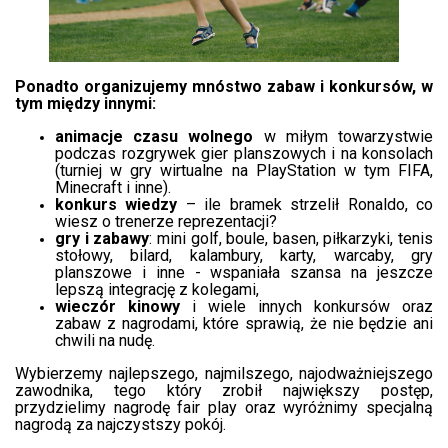
Ponadto organizujemy mnóstwo zabaw i konkursów, w
tym między innymi:
animacje czasu wolnego
w miłym towarzystwie
podczas rozgrywek gier planszowych i na konsolach
(turniej w gry wirtualne na PlayStation w tym FIFA,
Minecraft i inne).
konkurs wiedzy
– ile bramek strzelił Ronaldo, co
wiesz o trenerze reprezentacji?
gry i zabawy
: mini golf, boule, basen, piłkarzyki, tenis
stołowy, bilard, kalambury, karty, warcaby, gry
planszowe i inne - wspaniała szansa na jeszcze
lepszą integrację z kolegami,
wieczór kinowy
i wiele innych konkursów oraz
zabaw z nagrodami, które sprawią, że nie będzie ani
chwili na nudę.
Wybierzemy najlepszego, najmilszego, najodważniejszego
zawodnika, tego który zrobił największy postęp,
przydzielimy nagrodę fair play oraz wyróżnimy specjalną
nagrodą za najczystszy pokój.