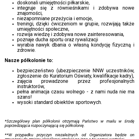
doskonali umiejętności piłkarskie,
integruje się z równieśnikami i zdobywa nowe
znajomości,
niezapomniane przeżycia i emocje,
treningi, dzięki ćwiczeniom w grupie, rozwijają także
umiejętności społeczne,
rozwija wiedzę i zdobywa nowe zainteresowania,
poznaje ducha sportu oraz rywalizacji
wyrabia nawyk dbania o własną kondycję fizyczną i
zdrowie.
Nasze półkolonie to:
bezpieczeństwo (ubezpieczenie NNW uczestników,
zgłoszenie do Kuratorium Oświaty, kwalifikacje kadry),
zajęcia prowadzone przez profesjonalnych
instruktorów,
pełna animacja czasu wolnego - z nami nuda nie ma
szans!
wysoki standard obiektów sportowych.
*Szczegółowy plan półkolonii otrzymają Państwo w mailu w środę
poprzedzająca rozpoczynającą się półkolonię.
**W przypadku przyczyn niezależnych od Organizatora będzie on