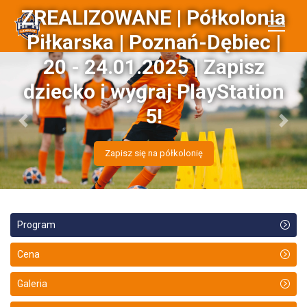
ZREALIZOWANE | Półkolonia
Piłkarska | Poznań-Dębiec |
20 - 24.01.2025 | Zapisz
dziecko i wygraj PlayStation
5!
Previous
Next
Zapisz się na półkolonię
Program
Cena
Galeria