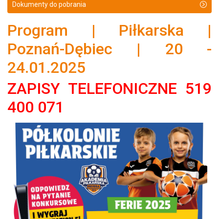
Dokumenty do pobrania
Program | Piłkarska |
Poznań-Dębiec | 20 -
24.01.2025
ZAPISY TELEFONICZNE 519
400 071