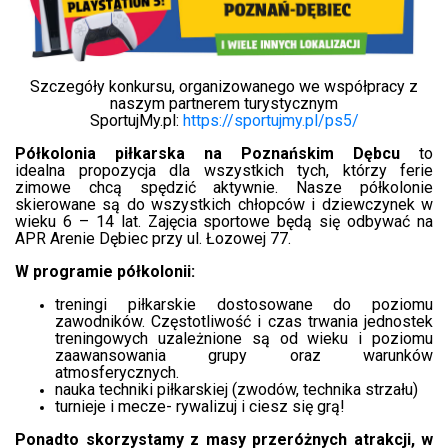
Szczegóły konkursu, organizowanego we współpracy z
naszym partnerem turystycznym
SportujMy.pl:
https://sportujmy.pl/ps5/
Półkolonia piłkarska na Poznańskim Dębcu
to
idealna propozycja dla wszystkich tych, którzy ferie
zimowe chcą spędzić aktywnie. Nasze półkolonie
skierowane są do wszystkich chłopców i dziewczynek w
wieku 6 – 14 lat. Zajęcia sportowe będą się odbywać na
APR Arenie Dębiec przy ul. Łozowej 77.
W programie półkolonii:
treningi piłkarskie dostosowane do poziomu
zawodników. Częstotliwość i czas trwania jednostek
treningowych uzależnione są od wieku i poziomu
zaawansowania grupy oraz warunków
atmosferycznych.
nauka techniki piłkarskiej (zwodów, technika strzału)
turnieje i mecze- rywalizuj i ciesz się grą!
Ponadto skorzystamy z masy przeróżnych atrakcji, w