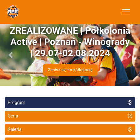
ZREALIZOWANE | Półkolonia
Active | Poznań - Winogrady
| 29.07-02.08.2024
Previous
Next
Zapisz się na półkolonię
Program
Cena
Galeria