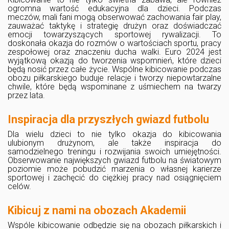
ogromna wartość edukacyjna dla dzieci. Podczas
meczów, mali fani mogą obserwować zachowania fair play,
zauważać taktykę i strategię drużyn oraz doświadczać
emocji towarzyszących sportowej rywalizacji. To
doskonała okazja do rozmów o wartościach sportu, pracy
zespołowej oraz znaczeniu ducha walki. Euro 2024 jest
wyjątkową okazją do tworzenia wspomnień, które dzieci
będą nosić przez całe życie. Wspólne kibicowanie podczas
obozu piłkarskiego buduje relacje i tworzy niepowtarzalne
chwile, które będą wspominane z uśmiechem na twarzy
przez lata.
Inspiracja dla przyszłych gwiazd futbolu
Dla wielu dzieci to nie tylko okazja do kibicowania
ulubionym drużynom, ale także inspiracja do
samodzielnego treningu i rozwijania swoich umiejętności.
Obserwowanie największych gwiazd futbolu na światowym
poziomie może pobudzić marzenia o własnej karierze
sportowej i zachęcić do ciężkiej pracy nad osiągnięciem
celów.
Kibicuj z nami na obozach Akademii
Wspóle kibicowanie odbędzie się na obozach piłkarskich i