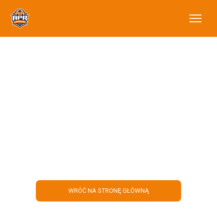
EURO 2024 - Kibicuj
z nami na obozach!
WRÓĆ NA STRONĘ GŁÓWNĄ