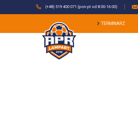
(+48) 519 400 071 (pon-pt od 8:00-16:00)
TERMINARZ