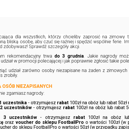
ająca dla wszystkich, którzy chcieliby zaprosić na zimowy tu
ną bliską osobę, aby czuć się raźniej i spędzić wspólnie ferie. I
d zdobywasz! Sprawdź szczegóły akcji.
ram rekomendacyjny trwa
do 3 grudnia
. Jakie nagrody mo
 udział w promocji polecającej i jak poprawnie zgłosić takie pol
iąć udział zarówno osoby niezapisane na żaden z zimowych tu
is zrobiły.
 OSÓB NIEZAPISANYCH
ie zgarniasz nagrody:
1 uczestnika
- otrzymujesz
rabat
100zł na obóz lub rabat 50zł 
 2 uczestników
- otrzymujesz
rabat
100zł na obóz lub rabat 5
e 3 uczestników
- otrzymujesz
rabat
100zł na obóz lub
kę
oraz
voucher do sklepu FootballPro
o wartości 100zł (w 
oucher do sklepu FootballPro o wartości 50zł (w przypadku zapis