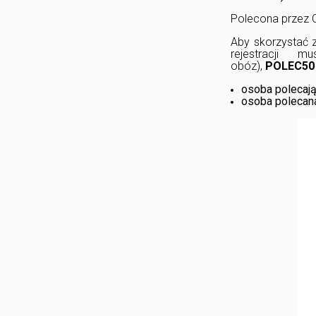
Polecona przez C
Aby skorzystać 
rejestracji
obóz),
POLEC50
osoba polecaj
osoba poleca