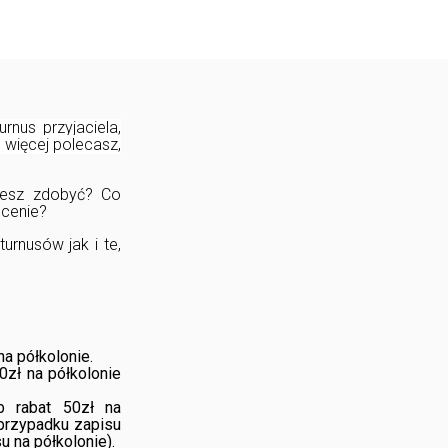
rnus przyjaciela,
m więcej polecasz,
żesz zdobyć? Co
ecenie?
rnusów jak i te,
na półkolonie.
0zł na półkolonie
 rabat 50zł na
przypadku zapisu
u na półkolonie).