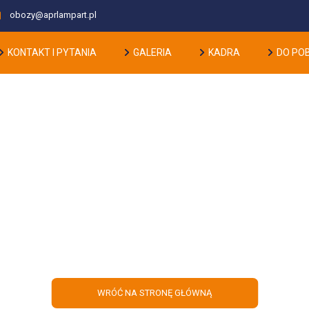
obozy@aprlampart.pl
KONTAKT I PYTANIA
GALERIA
KADRA
DO PO
POLECASZ = ZDOBYWASZ!
WRÓĆ NA STRONĘ GŁÓWNĄ