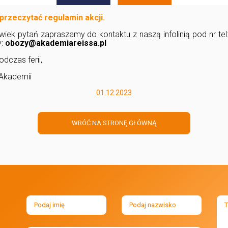
y przeczytać regulamin akcji.
lwiek pytań zapraszamy do kontaktu z naszą infolinią pod nr tel
y:
obozy@akademiareissa.pl
dczas ferii,
Akademii
01.12.2023
WRÓĆ NA STRONĘ GŁÓWNĄ