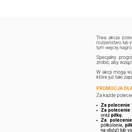
Trwa akcja polec
rodzeństwo lub in
tym więcej nagró
Specjalny prog
zrobić, aby wziąć
W akcji mogą wz
które już taki zap
PROMOCJA DLA
Za każde polecen
Za polecenie 
Za polecenie
oraz
piłkę.
Za poleceni
półkolonie,
pił
na obóz) lub v