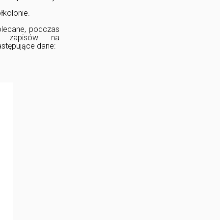
łkolonie.
olecane, podczas
zy zapisów na
astępujące dane: