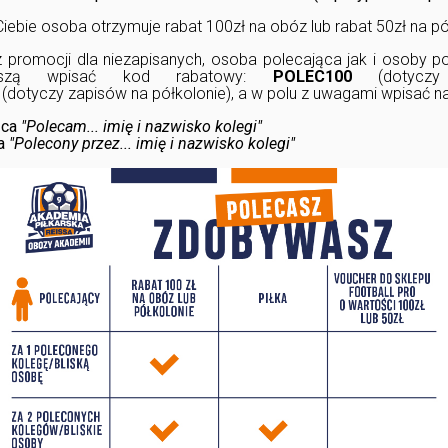
iebie osoba otrzymuje rabat 100zł na obóz lub rabat 50zł na pó
z promocji dla niezapisanych, osoba polecająca jak i osoby p
 muszą wpisać kod rabatowy:
POLEC100
(dotyc
(dotyczy zapisów na półkolonie), a w polu z uwagami wpisać n
ąca
"Polecam... imię i nazwisko kolegi"
na
"Polecony przez... imię i nazwisko kolegi"