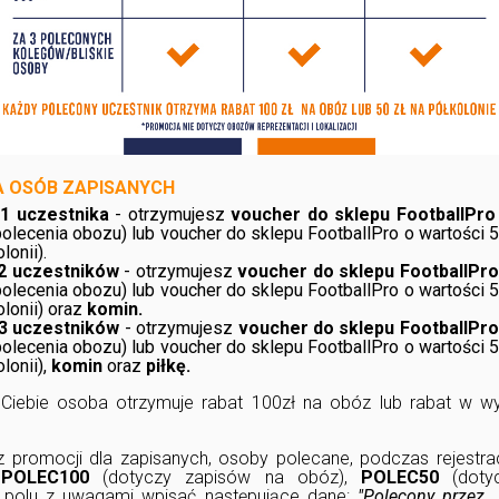
 OSÓB ZAPISANYCH
1 uczestnika
- otrzymujesz
voucher do sklepu FootballPro
olecenia obozu) lub voucher do sklepu FootballPro o wartości 
lonii).
 2 uczestników
- otrzymujesz
voucher do sklepu FootballPro
olecenia obozu) lub voucher do sklepu FootballPro o wartości 
olonii) oraz
komin.
 3 uczestników
- otrzymujesz
voucher do sklepu FootballPro
olecenia obozu) lub voucher do sklepu FootballPro o wartości 
lonii),
komin
oraz
piłkę.
Ciebie osoba otrzymuje rabat 100zł na obóz lub rabat w w
z promocji dla zapisanych, osoby polecane, podczas rejestra
:
POLEC100
(dotyczy zapisów na obóz),
POLEC50
(doty
w polu z uwagami wpisać następujące dane:
"Polecony przez..