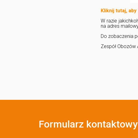
Kliknij tutaj, ab
W razie jakichko
na adres mailow
Do zobaczenia po
Zespół Obozów 
Formularz kontaktowy