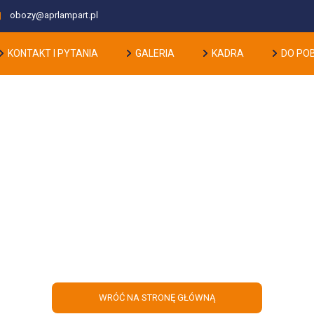
obozy@aprlampart.pl
KONTAKT I PYTANIA
GALERIA
KADRA
DO PO
rwszy samodzielny obóz – kiedy wy
dziecko?
WRÓĆ NA STRONĘ GŁÓWNĄ