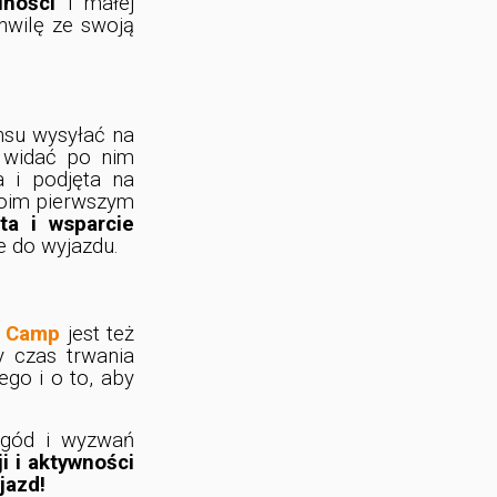
lności
i małej
chwilę ze swoją
nsu wysyłać na
e widać po nim
a i podjęta na
swoim pierwszym
ta i wsparcie
 do wyjazdu.
t Camp
jest też
y czas trwania
go i o to, aby
ygód i wyzwań
i i aktywności
jazd!