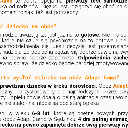
Camp
to dobra opcja na
pierwszy test samodzie
cka od rodziców. Ciężko jest rozłączyć się choć na 
oment rozłąki też jest potrzebny.
ć dziecko na obóz?
i rodzic uważają, ze jest już na to
gotowe
. Nie ma se
 które nie czuje się psychicznie na to gotowe i ni
samodzielnienia się. Jeśli decyzja jest przemyślan
t nadzieja, że pociecha będzie się dobrze bawić na 
y na pewno dobrze zapamięta.
Odpowiednia zachę
ewno sprawi, że dziecko będzie bardziej zmotywowane
rto wysłać dziecko na obóz Adapt Camp?
prawdzian dziecka w kroku dorosłości.
Obóz
Adap
eczny i przystosowany dla najmłodszych. Przez cał
rzy i opiekunowie dbają o pełną animację czasu wolne
ie nie stało - najmłodsi są pod stałą opieką.
ieci w wieku
6-8 lat
, które są chętne nowych prz
a obóz Adapt Camp w Sędzinku.
4 dni pełnej animacj
ziecko na pewno zapamięta dobrze swój pierwszy wy