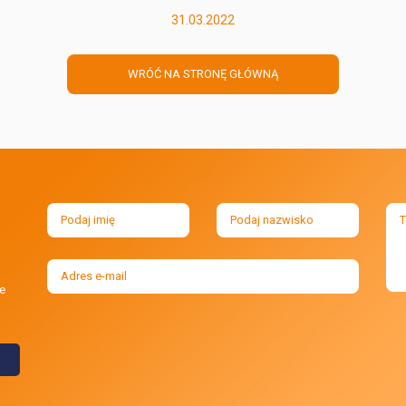
31.03.2022
WRÓĆ NA STRONĘ GŁÓWNĄ
e