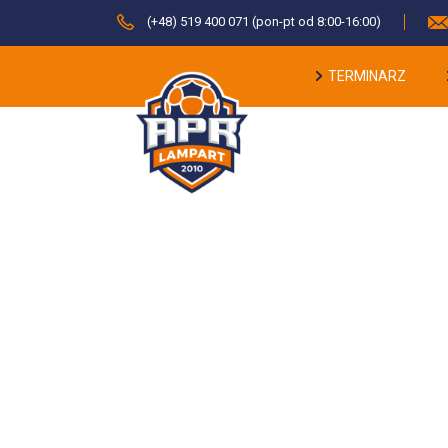
(+48) 519 400 071 (pon-pt od 8:00-16:00)
TERMINARZ
Pie