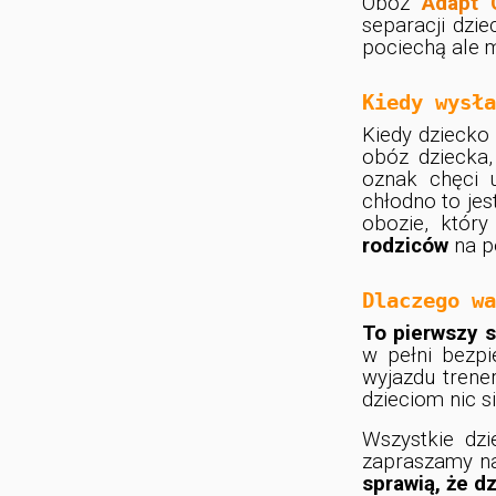
Obóz
Adapt 
separacji dzie
pociechą ale m
Kiedy wysła
Kiedy dziecko 
obóz dziecka,
oznak chęci u
chłodno to jes
obozie, któr
rodziców
na p
Dlaczego wa
To pierwszy s
w pełni bezpi
wyjazdu trene
dzieciom nic s
Wszystkie dz
zapraszamy n
sprawią, że d