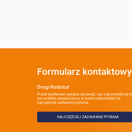
Formularz kontaktowy
Drogi Rodzicu!
Przed wysłaniem pytania sprawdź, czy odpowiedź na ni
nie została umieszczona w bazie odpowiedzi na
najczęściej zadawane pytania.
NAJCZĘŚCIEJ ZADAWANE PYTANIA