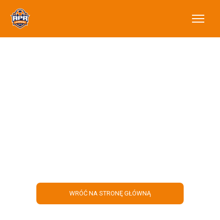
Tylko do piątku!
Zniżka na obóz
Taneczny + TikTok
WRÓĆ NA STRONĘ GŁÓWNĄ