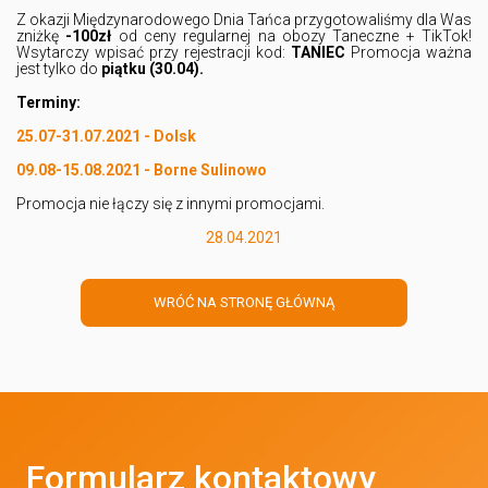
Z okazji Międzynarodowego Dnia Tańca przygotowaliśmy dla Was
zniżkę
-100zł
od ceny regularnej na obozy Taneczne + TikTok!
Wsytarczy wpisać przy rejestracji kod:
TANIEC
Promocja ważna
jest tylko do
piątku (30.04).
Terminy:
25.07-31.07.2021 - Dolsk
09.08-15.08.2021 - Borne Sulinowo
Promocja nie łączy się z innymi promocjami.
28.04.2021
WRÓĆ NA STRONĘ GŁÓWNĄ
Formularz kontaktowy