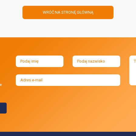
WRÓĆ NA STRONĘ GŁÓWNĄ
e