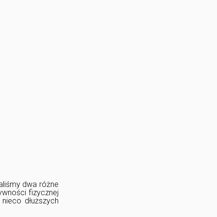
aliśmy dwa różne
ywności fizycznej
ż nieco dłuższych