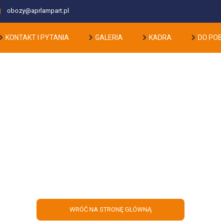
obozy@aprlampart.pl
KONTAKT I PYTANIA
GALERIA
KADRA
DO PO
Oferta LATO 2021
WRÓĆ NA STRONĘ GŁÓWNĄ