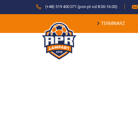
(+48) 519 400 071 (pon-pt od 8:00-16:00)
TERMINARZ