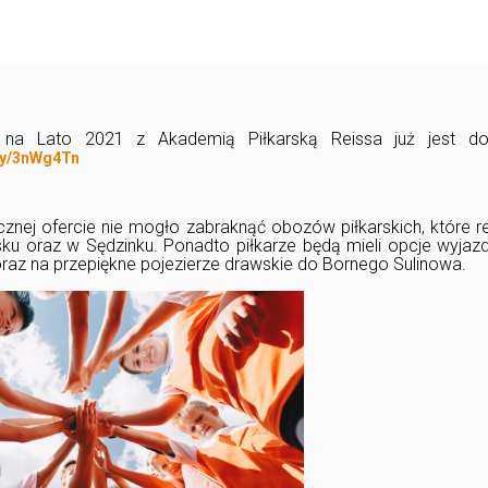
na Lato 2021 z Akademią Piłkarską Reissa już jest do
t.ly/3nWg4Tn
znej ofercie nie mogło zabraknąć obozów piłkarskich, które re
ku oraz w Sędzinku. Ponadto piłkarze będą mieli opcje wyjaz
oraz na przepiękne pojezierze drawskie do Bornego Sulinowa.