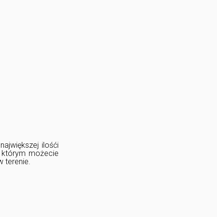
ajwiększej ilośći
a którym możecie
 terenie.