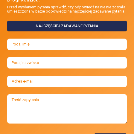
Przed wysłaniem pytania sprawdź, czy odpowiedź na nie nie została
umieszczona w bazie odpowiedzi na najczęściej zadawane pytania.
NAJCZĘŚCIEJ ZADAWANE PYTANIA