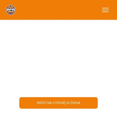
Promocja na obozy
weekendowe
WRÓĆ NA STRONĘ GŁÓWNĄ