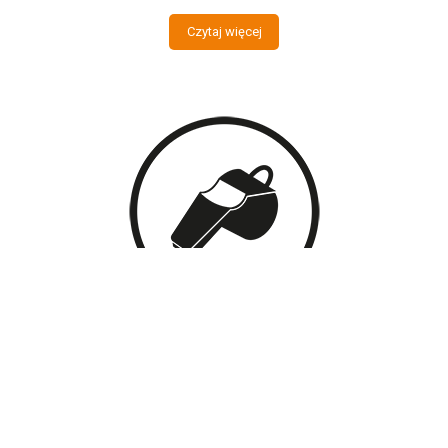
Czytaj więcej
PROFESJONALNA KADRA
Nasza kadra to wyłącznie
najlepsi trenerzy
Akademii z
długoletnim doświadczeniem, posiadający potwierdzone
certyfikatami
umiejętności, które ciągle rozwijamy dzięki
programowi szkoleń. Nasze obozy organizujemy na